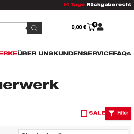
14 Tage
Rückgaberecht
0
0,00
€
ERKE
ÜBER UNS
KUNDENSERVICE
FAQs
uerwerk
SALE
Filter