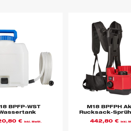
18 BPFP-WST
M18 BPFPH Ak
Wassertank
Rucksack-Sprüh
20,80
€
442,80
€
inkl. MwSt.
inkl. 