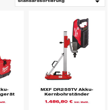
ku-
MXF DR255TV Akku-
gerät
Kernbohrständer
1.486,80
€
MwSt.
inkl. MwSt.