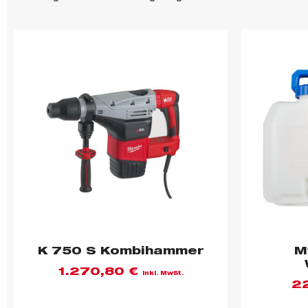
K 750 S Kombihammer
M
1.270,80
€
inkl. MwSt.
2