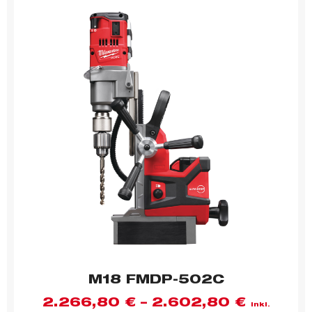
M18 FMDP-502C
2.266,80
€
–
2.602,80
€
inkl.