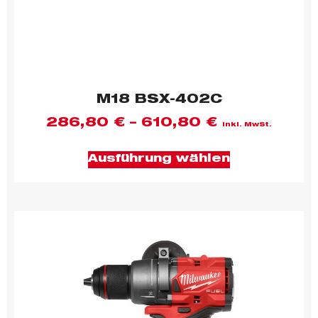
M18 BSX-402C
286,80
€
–
610,80
€
inkl. MwSt.
Ausführung wählen