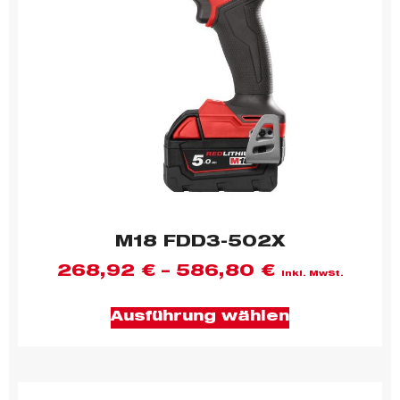
M18 FDD3-502X
268,92
€
–
586,80
€
inkl. MwSt.
Ausführung wählen