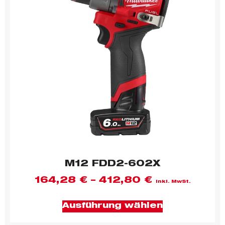
M12 FDD2-602X
164,28
€
–
412,80
€
inkl. MwSt.
Ausführung wählen