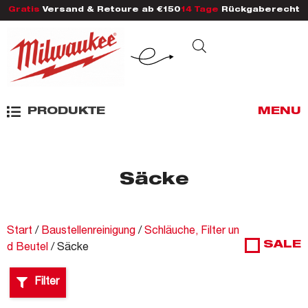
Gratis
Versand & Retoure ab €150
14 Tage
Rückgaberecht
PRODUKTE
MENU
Säcke
Start
/
Baustellenreinigung
/
Schläuche, Filter un
SALE
d Beutel
/ Säcke
Filter