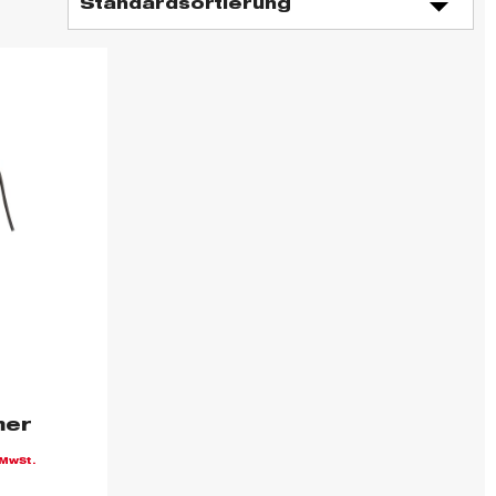
mer
 MwSt.