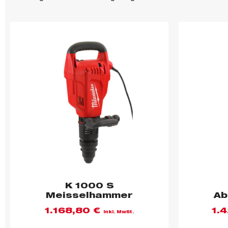
K 1000 S
Meisselhammer
Ab
1.168,80
€
1.
inkl. MwSt.