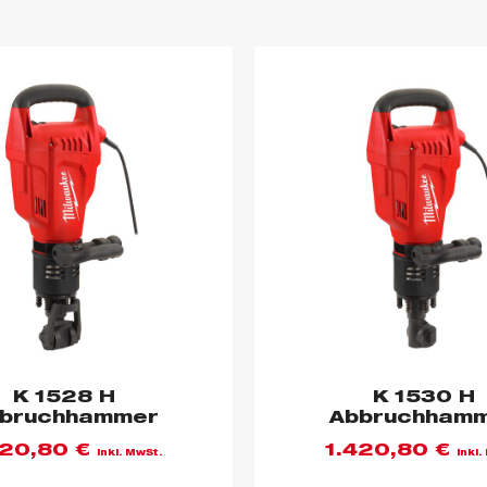
K 1528 H
K 1530 H
bruchhammer
Abbruchham
420,80
€
1.420,80
€
inkl. MwSt.
inkl.