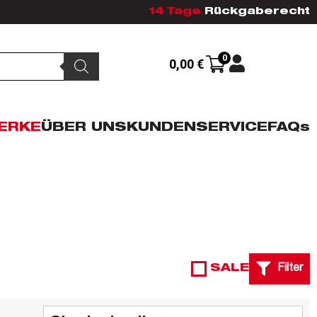
14 Tage
Rückgaberecht
0
0,00
€
ERKE
ÜBER UNS
KUNDENSERVICE
FAQs
SALE
Filter