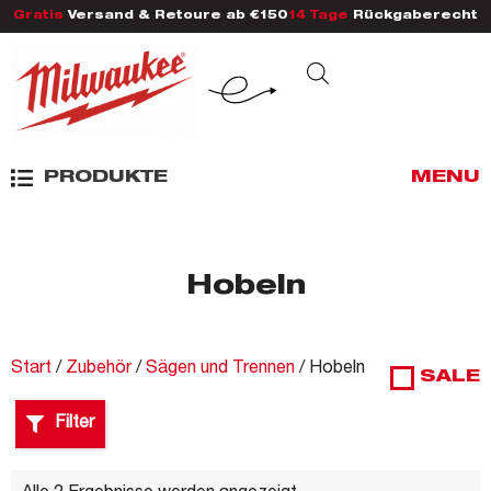
Gratis
Versand & Retoure ab €150
14 Tage
Rückgaberecht
PRODUKTE
MENU
Hobeln
Start
/
Zubehör
/
Sägen und Trennen
/ Hobeln
SALE
Filter