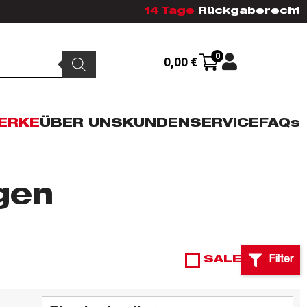
14 Tage
Rückgaberecht
0
0,00
€
ERKE
ÜBER UNS
KUNDENSERVICE
FAQs
gen
SALE
Filter