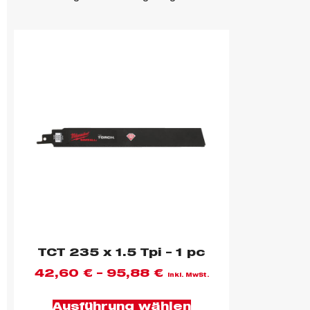
TCT 235 x 1.5 Tpi – 1 pc
42,60
€
–
95,88
€
inkl. MwSt.
Ausführung wählen