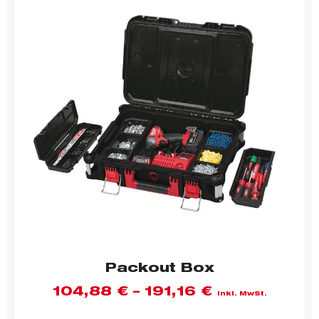
Packout Box
104,88
€
–
191,16
€
inkl. MwSt.