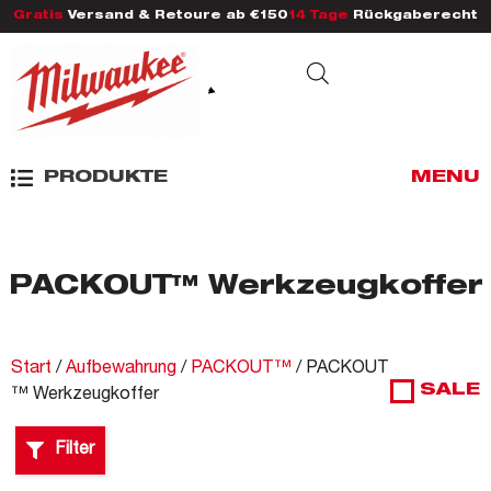
Gratis
Versand & Retoure ab €150
14 Tage
Rückgaberecht
PRODUKTE
MENU
PACKOUT™ Werkzeugkoffer
Start
/
Aufbewahrung
/
PACKOUT™
/ PACKOUT
SALE
™ Werkzeugkoffer
Filter