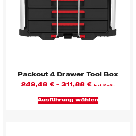
Packout 4 Drawer Tool Box
249,48
€
–
311,88
€
inkl. MwSt.
Ausführung wählen