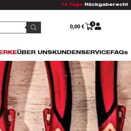
14 Tage
Rückgaberecht
0
0,00
€
ERKE
ÜBER UNS
KUNDENSERVICE
FAQs