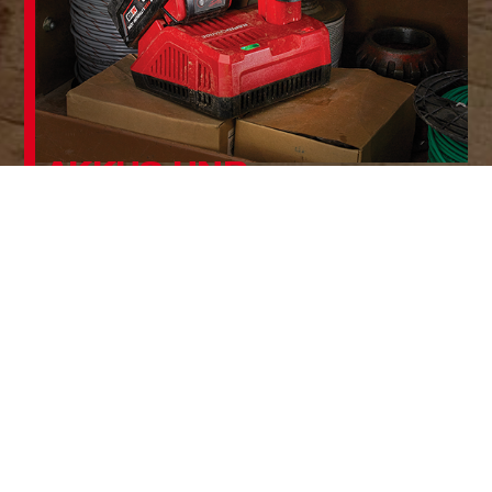
AKKUS UND
LADEGERÄTE
- Akkus
- Ladegeräte
- Sets