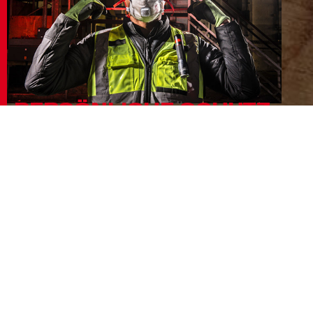
PERSÖNLICHE SCHUTZ-
AUSRÜSTUNG
- Handschuhe
- Werkzeugsicherungen
- Schutzbrillen
- Gehörschutz
- Atemschutzmasken
- Warnwesten
- Knieschoner
- Head Protection