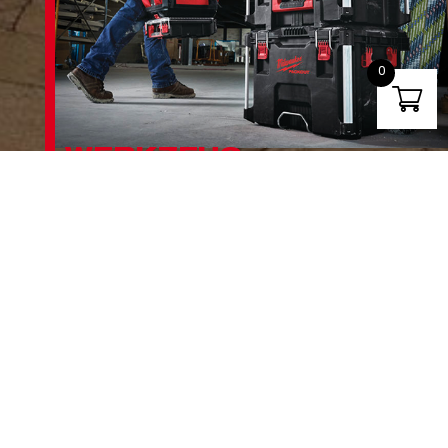
0
WERKZEUG-
AUFBEWAHRUNG
- PACKOUT™
- Gürtel, Taschen und Rucksäcke