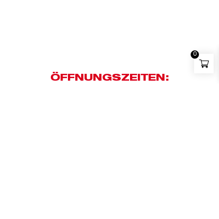
0
ÖFFNUNGSZEITEN:
MO - DO: 07:00 - 16:00
FR: 07:00 - 11:30
SA: closed
ADRESSE: