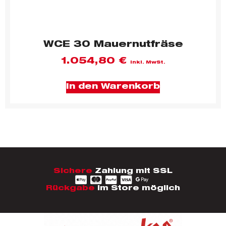
WCE 30 Mauernutfräse
1.054,80
€
inkl. MwSt.
In den Warenkorb
Sichere
Zahlung mit SSL
Rückgabe
im Store möglich