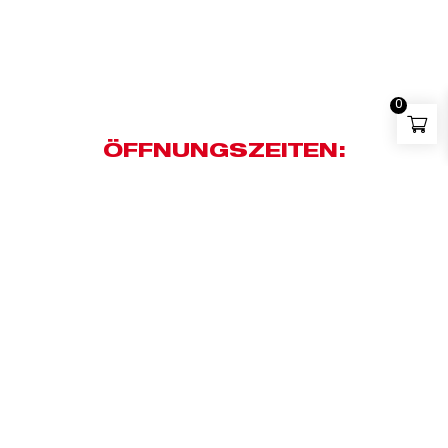
0
ÖFFNUNGSZEITEN:
MO - DO: 07:00 - 16:00
FR: 07:00 - 11:30
SA: closed
ADRESSE: