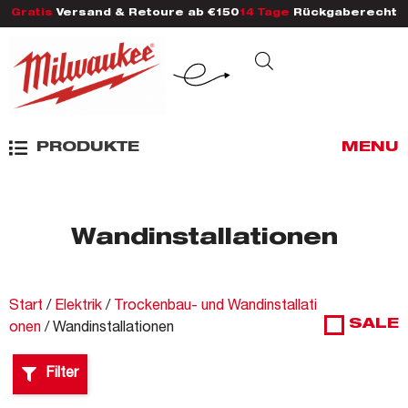
Gratis
Versand & Retoure ab €150
14 Tage
Rückgaberecht
PRODUKTE
MENU
Wandinstallationen
Start
/
Elektrik
/
Trockenbau- und Wandinstallati
SALE
onen
/ Wandinstallationen
Filter