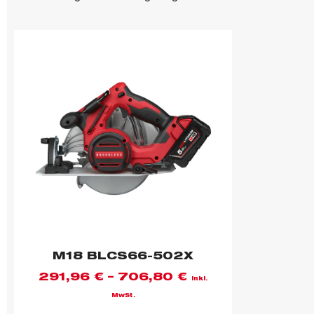
M18 BLCS66-502X
291,96
€
–
706,80
€
inkl.
MwSt.