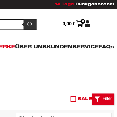
14 Tage
Rückgaberecht
0
0,00
€
ERKE
ÜBER UNS
KUNDENSERVICE
FAQs
SALE
Filter