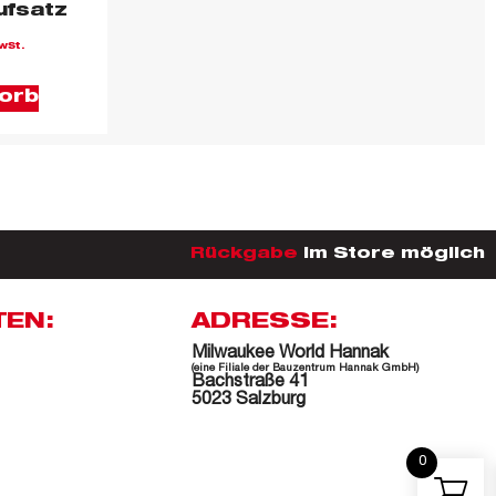
ufsatz
wSt.
orb
Rückgabe
im Store möglich
TEN:
ADRESSE:
Milwaukee World Hannak
(eine Filiale der Bauzentrum Hannak GmbH)
Bachstraße 41
5023 Salzburg
0