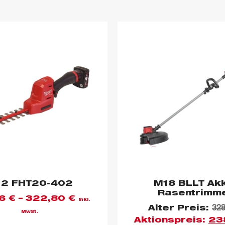
2 FHT20-402
M18 BLLT Ak
Rasentrimm
96
€
–
322,80
€
inkl.
Alter Preis:
32
MwSt.
Aktionspreis:
23