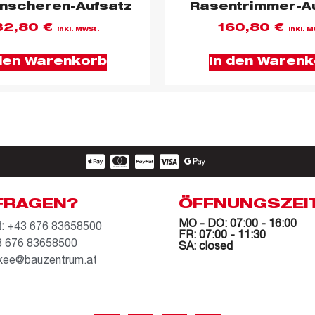
nscheren-Aufsatz
Rasentrimmer-A
32,80
€
160,80
€
inkl. MwSt.
inkl. M
 den Warenkorb
In den Warenk
FRAGEN?
ÖFFNUNGSZEI
MO - DO: 07:00 - 16:00
:
+43 676 83658500
FR: 07:00 - 11:30
 676 83658500
SA: closed
kee@bauzentrum.at