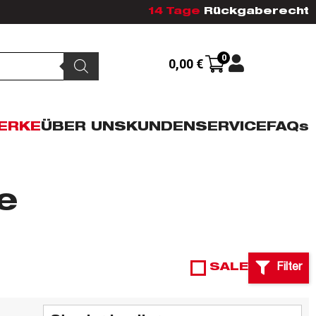
14 Tage
Rückgaberecht
0
0,00
€
ERKE
ÜBER UNS
KUNDENSERVICE
FAQs
e
SALE
Filter