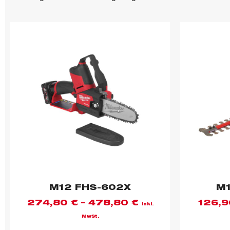
M12 FHS-602X
M1
274,80
€
–
478,80
€
126,
inkl.
MwSt.