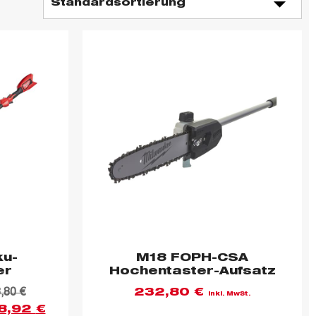
ku-
M18 FOPH-CSA
er
Hochentaster-Aufsatz
8,80
€
232,80
€
inkl. MwSt.
8,92
€