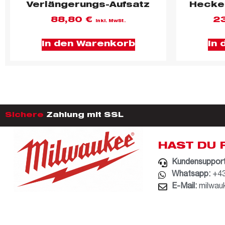
Verlängerungs-Aufsatz
Hecke
88,80
€
2
inkl. MwSt.
In den Warenkorb
In
Sichere
Zahlung mit SSL
HAST DU 
Kundensupport
Whatsapp:
+43
E-Mail:
milwau