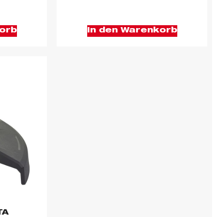
orb
In den Warenkorb
TA