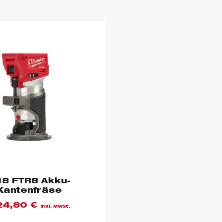
8 FTR8 Akku-
Kantenfräse
24,80
€
inkl. MwSt.