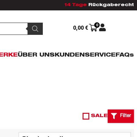
14 Tage
Rückgaberecht
0
0,00
€
ERKE
ÜBER UNS
KUNDENSERVICE
FAQs
SALE
Filter