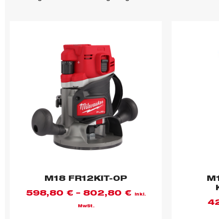
M18 FR12KIT-0P
M1
598,80
€
–
802,80
€
inkl.
4
MwSt.