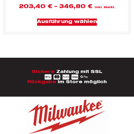
203,40
€
–
346,80
€
inkl. MwSt.
Ausführung wählen
Sichere
Zahlung mit SSL
Rückgabe
im Store möglich