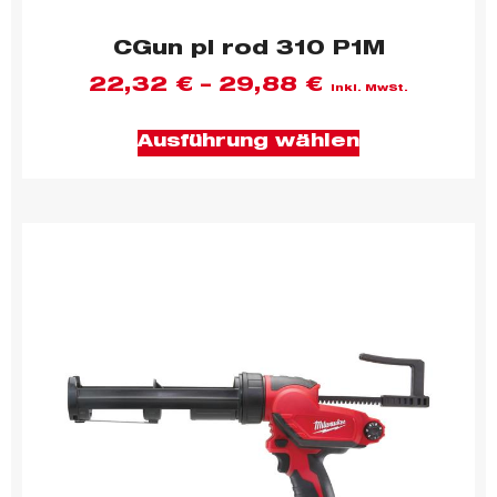
CGun pl rod 310 P1M
22,32
€
–
29,88
€
inkl. MwSt.
Ausführung wählen