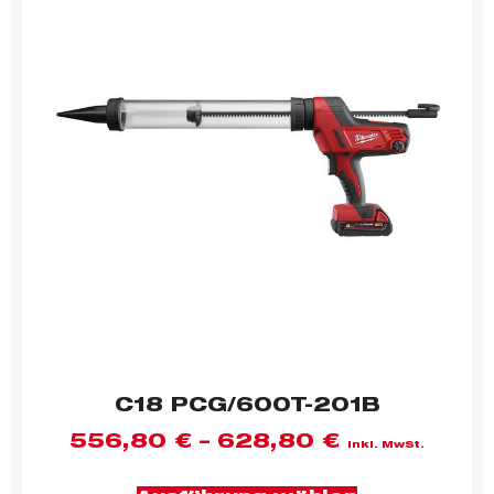
C18 PCG/600T-201B
556,80
€
–
628,80
€
inkl. MwSt.