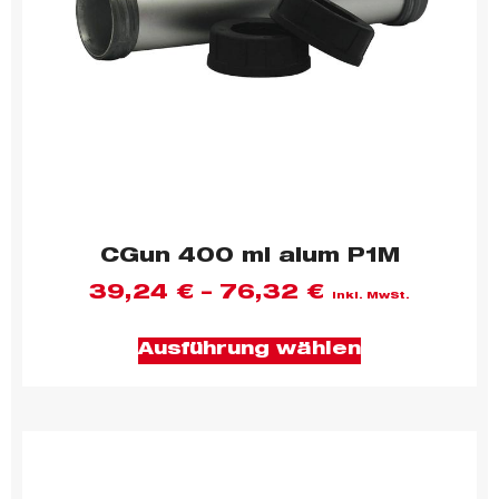
CGun 400 ml alum P1M
39,24
€
–
76,32
€
inkl. MwSt.
Ausführung wählen