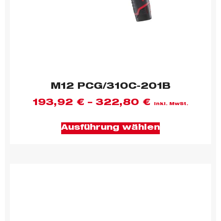
M12 PCG/310C-201B
193,92
€
–
322,80
€
inkl. MwSt.
Ausführung wählen