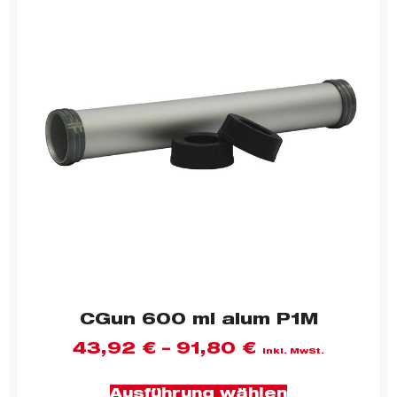
CGun 600 ml alum P1M
43,92
€
–
91,80
€
inkl. MwSt.
Ausführung wählen