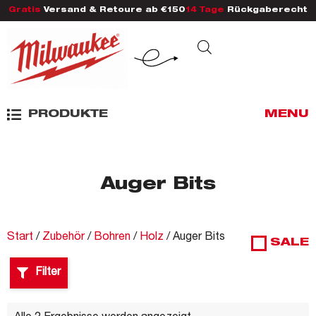
Gratis
Versand & Retoure ab €150
14 Tage
Rückgaberecht
PRODUKTE
MENU
Auger Bits
Start
/
Zubehör
/
Bohren
/
Holz
/ Auger Bits
SALE
Filter