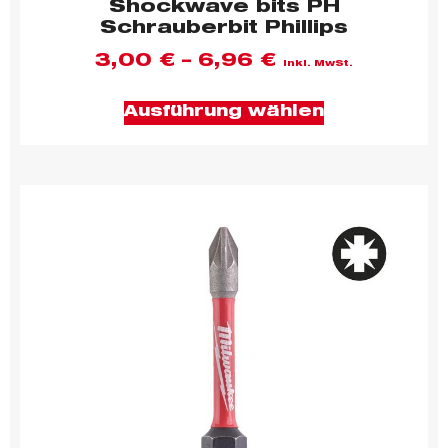
Shockwave bits PH
Schrauberbit Phillips
3,00
€
–
6,96
€
inkl. MwSt.
Ausführung wählen