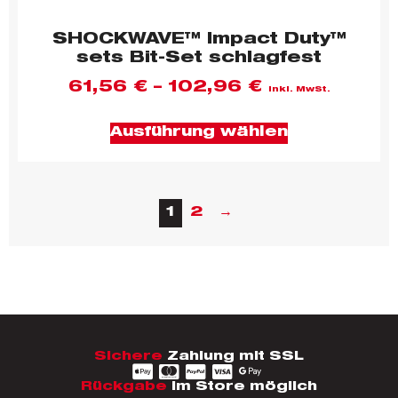
SHOCKWAVE™ Impact Duty™
sets Bit-Set schlagfest
61,56
€
–
102,96
€
inkl. MwSt.
Ausführung wählen
1
2
→
Sichere
Zahlung mit SSL
Rückgabe
im Store möglich