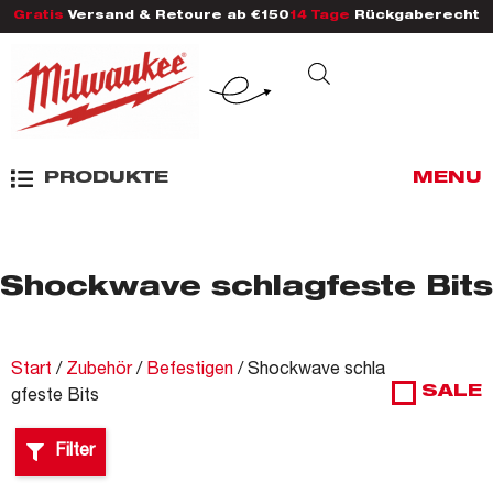
Gratis
Versand & Retoure ab €150
14 Tage
Rückgaberecht
PRODUKTE
MENU
Shockwave schlagfeste Bits
Start
/
Zubehör
/
Befestigen
/ Shockwave schla
SALE
gfeste Bits
Filter