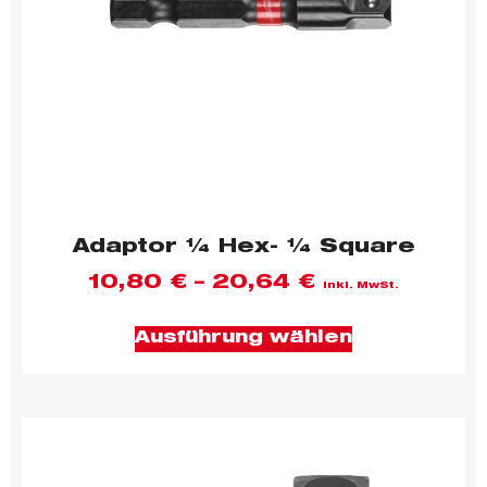
Adaptor ¼ Hex- ¼ Square
10,80
€
–
20,64
€
inkl. MwSt.
Ausführung wählen