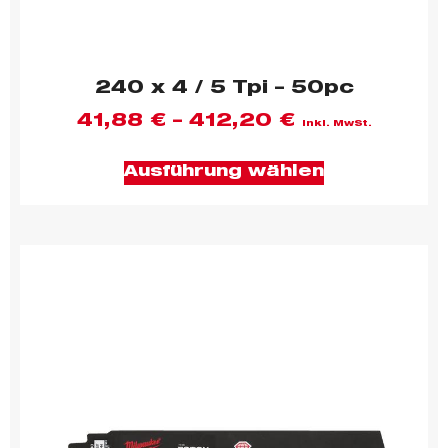
240 x 4 / 5 Tpi – 50pc
41,88
€
–
412,20
€
inkl. MwSt.
Ausführung wählen