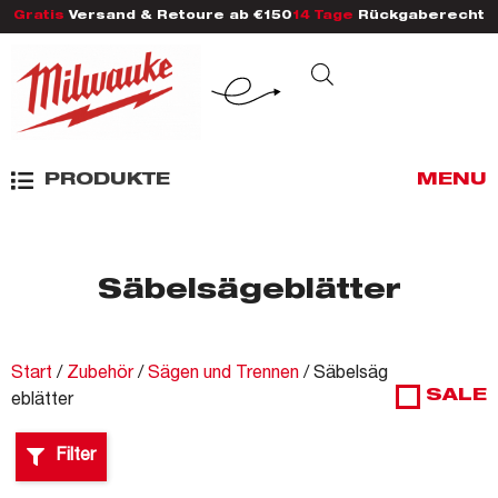
Gratis
Versand & Retoure ab €150
14 Tage
Rückgaberecht
PRODUKTE
MENU
Säbelsägeblätter
Start
/
Zubehör
/
Sägen und Trennen
/ Säbelsäg
SALE
eblätter
Filter