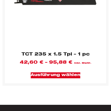
TCT 235 x 1.5 Tpi – 1 pc
42,60
€
–
95,88
€
inkl. MwSt.
Ausführung wählen