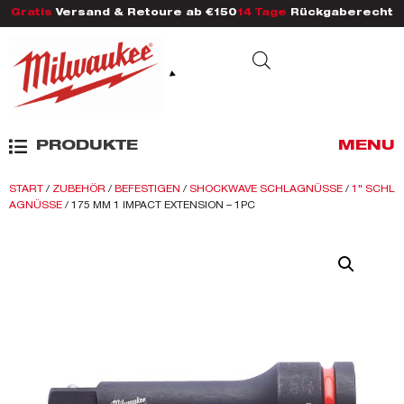
Gratis
Versand & Retoure ab €150
14 Tage
Rückgaberecht
PRODUKTE
MENU
START
/
ZUBEHÖR
/
BEFESTIGEN
/
SHOCKWAVE SCHLAGNÜSSE
/
1" SCHL
AGNÜSSE
/ 175 MM 1 IMPACT EXTENSION – 1PC