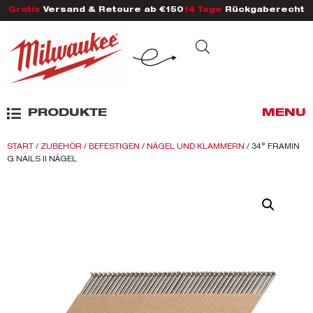
Gratis
Versand & Retoure ab €150
14 Tage
Rückgaberecht
PRODUKTE
MENU
START
/
ZUBEHÖR
/
BEFESTIGEN
/
NÄGEL UND KLAMMERN
/ 34° FRAMIN
G NAILS II NÄGEL