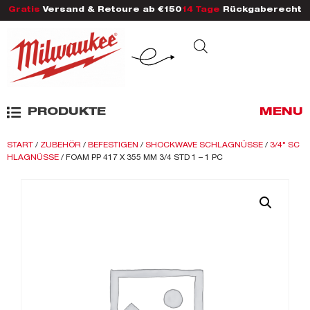
Gratis
Versand & Retoure ab €150
14 Tage
Rückgaberecht
PRODUKTE
MENU
START
/
ZUBEHÖR
/
BEFESTIGEN
/
SHOCKWAVE SCHLAGNÜSSE
/
3/4" SC
HLAGNÜSSE
/ FOAM PP 417 X 355 MM 3/4 STD 1 – 1 PC