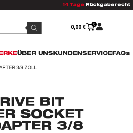
14 Tage
Rückgaberecht
0
0,00
€
ERKE
ÜBER UNS
KUNDENSERVICE
FAQs
DAPTER 3/8 ZOLL
RIVE BIT
ER SOCKET
DAPTER 3/8