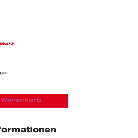
. MwSt.
agen.
n Warenkorb
nformationen