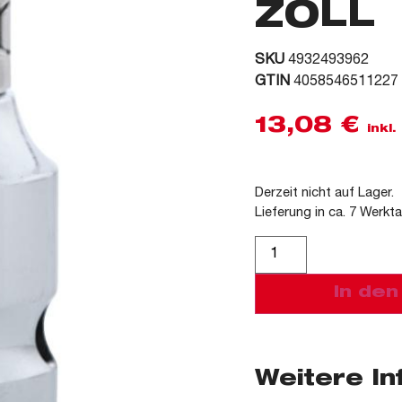
ZOLL
SKU
4932493962
GTIN
4058546511227
13,08
€
inkl
Derzeit nicht auf Lager.
Lieferung in ca. 7 Werkt
Alternative:
In de
Weitere I