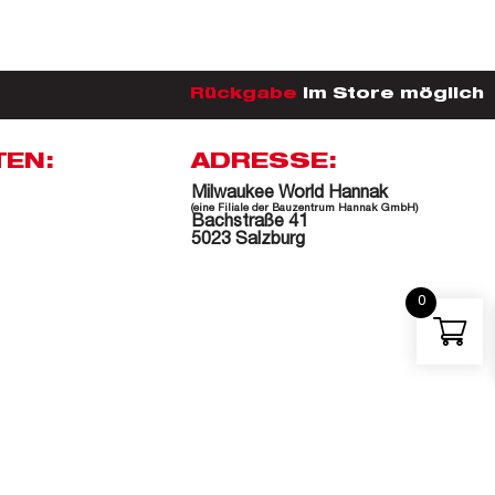
Rückgabe
im Store möglich
TEN:
ADRESSE:
Milwaukee World Hannak
(eine Filiale der Bauzentrum Hannak GmbH)
Bachstraße 41
5023 Salzburg
0