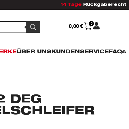
14 Tage
Rückgaberecht
0
0,00
€
ERKE
ÜBER UNS
KUNDENSERVICE
FAQs
2 DEG
ELSCHLEIFER