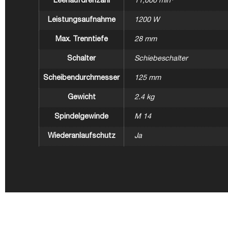
Leerlaufdrehzahl
11,000 min¹
Leistungsaufnahme
1200 W
Max. Trenntiefe
28 mm
Schalter
Schiebeschalter
Scheibendurchmesser
125 mm
Gewicht
2.4 kg
Spindelgewinde
M 14
Wiederanlaufschutz
Ja