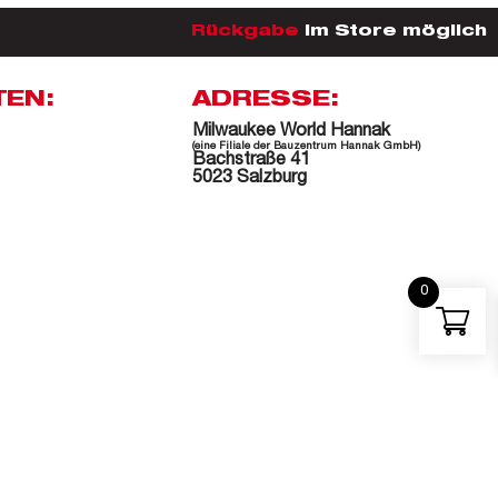
Rückgabe
im Store möglich
TEN:
ADRESSE:
Milwaukee World Hannak
(eine Filiale der Bauzentrum Hannak GmbH)
Bachstraße 41
5023 Salzburg
0