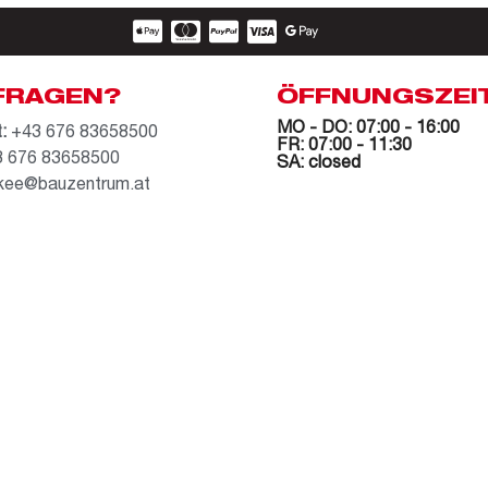
FRAGEN?
ÖFFNUNGSZEI
MO - DO: 07:00 - 16:00
:
+43 676 83658500
FR: 07:00 - 11:30
 676 83658500
SA: closed
kee@bauzentrum.at
AGB
Datenschutz
Impressum