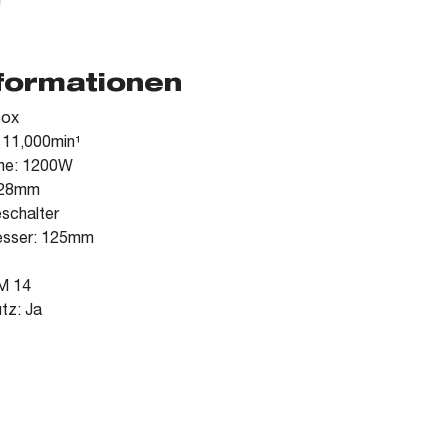
r
nformationen
Box
 11,000min¹
me: 1200W
: 28mm
eschalter
esser: 125mm
M 14
tz: Ja