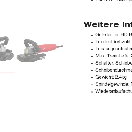
FIXTEC™-Mutte
Weitere I
Geliefert in: HD 
Leerlaufdrehzahl:
Leistungsaufnah
Max. Trenntiefe
Schalter: Schieb
Scheibendurchm
Gewicht: 2.4kg
Spindelgewinde: 
Wiederanlaufschu