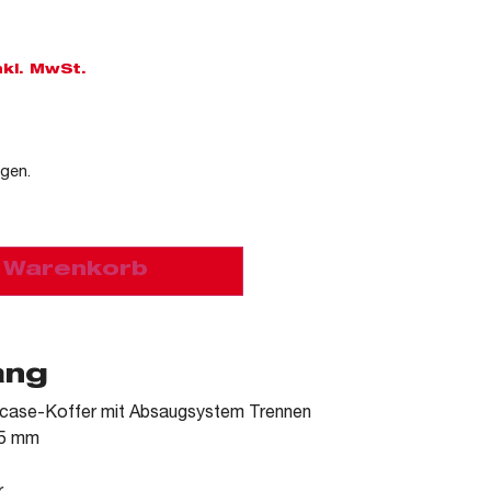
nkl. MwSt.
agen.
n Warenkorb
ang
acase-Koffer mit Absaugsystem Trennen
25 mm