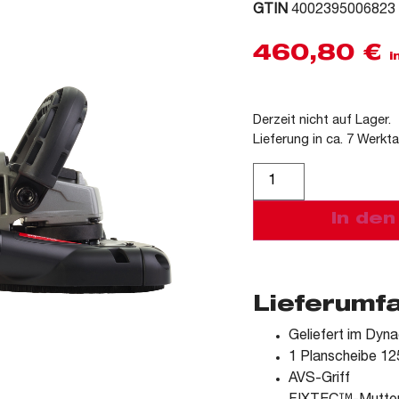
GTIN
4002395006823
460,80
€
i
Derzeit nicht auf Lager.
Lieferung in ca. 7 Werkt
Alternative:
In de
Lieferumf
Geliefert im Dyn
1 Planscheibe 1
AVS-Griff