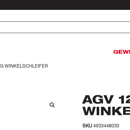
GEW
EG WINKELSCHLEIFER
AGV 1
WINK
SKU
4933448030