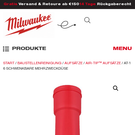
Gratis
Versand & Retoure ab €150
14 Tage
Rückgaberecht
PRODUKTE
MENU
START
/
BAUSTELLENREINIGUNG
/
AUFSÄTZE
/
AIR-TIP™ AUFSÄTZE
/ AT-1
6 SCHWENKBARE MEHRZWECKDÜSE