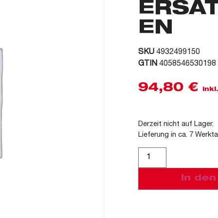
ERSA
EN
SKU
4932499150
GTIN
4058546530198
94,80
€
ink
Derzeit nicht auf Lager.
Lieferung in ca. 7 Werkt
Alternative:
In de