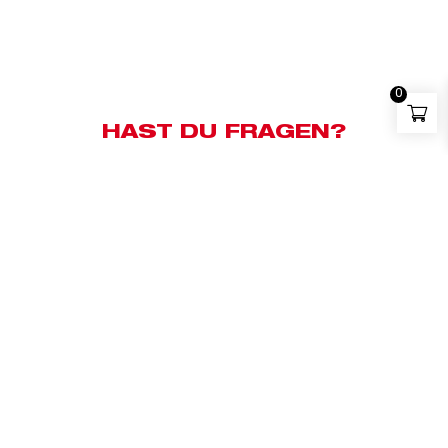
0
HAST DU FRAGEN?
Kundensupport:
+43 676 83658500
Whatsapp:
+43 676 83658500
E-Mail:
milwaukee@bauzentrum.at