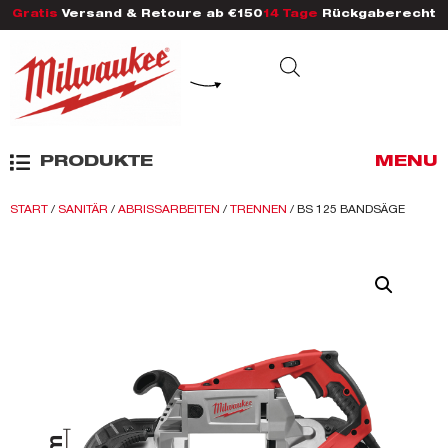
Gratis
Versand & Retoure ab €150
14 Tage
Rückgaberecht
PRODUKTE
MENU
START
/
SANITÄR
/
ABRISSARBEITEN
/
TRENNEN
/ BS 125 BANDSÄGE