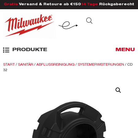
Gratis
Versand & Retoure ab €150
14 Tage
Rückgaberecht
PRODUKTE
MENU
START
/
SANITÄR
/
ABFLUSSREINIGUNG
/
SYSTEMERWEITERUNGEN
/ CD
32