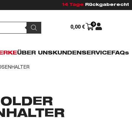
14 Tage
Rückgaberecht
0
0,00
€
ERKE
ÜBER UNS
KUNDENSERVICE
FAQs
DOSENHALTER
HOLDER
NHALTER