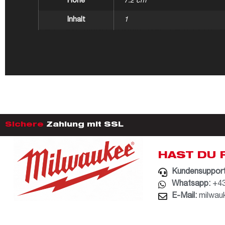
Höhe
7.2 cm
Inhalt
1
Sichere
Zahlung mit SSL
HAST DU 
Kundensupport
Whatsapp:
+43
E-Mail:
milwau