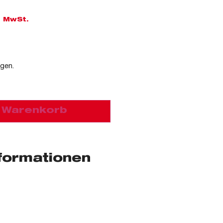
l. MwSt.
agen.
n Warenkorb
nformationen