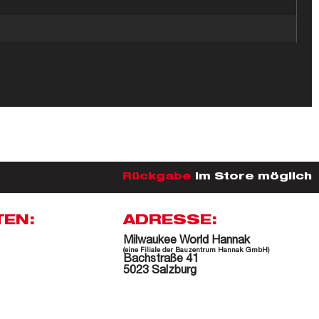
Rückgabe
im Store möglich
TEN:
ADRESSE:
Milwaukee World Hannak
(eine Filiale der Bauzentrum Hannak GmbH)
Bachstraße 41
5023 Salzburg