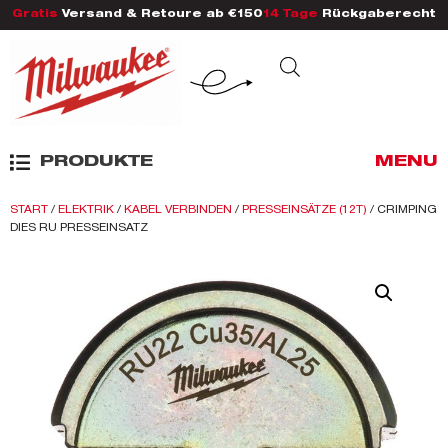
Gratis
Versand & Retoure ab €150
14 Tage
Rückgaberecht
PRODUKTE
MENU
START
/
ELEKTRIK
/
KABEL VERBINDEN
/
PRESSEINSÄTZE (12T)
/ CRIMPING
DIES RU PRESSEINSATZ