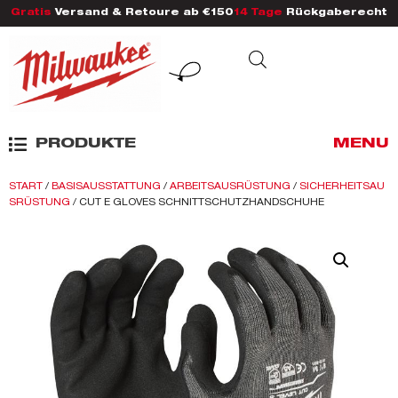
Gratis
Versand & Retoure ab €150
14 Tage
Rückgaberecht
PRODUKTE
MENU
START
/
BASISAUSSTATTUNG
/
ARBEITSAUSRÜSTUNG
/
SICHERHEITSAU
SRÜSTUNG
/ CUT E GLOVES SCHNITTSCHUTZHANDSCHUHE