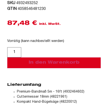
SKU
4932493252
GTIN
4058546481230
87,48
€
inkl. MwSt.
Vorrätig (kann nachbestellt werden)
Alternative:
In den Warenkorb
Lieferumfang
Premium-Bandmaß 5m - 16ft (4932464602)
Cuttermesser 18mm (48221961)
Kompakt Hand-Bügelsäge (48220012)