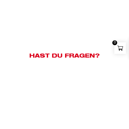
0
HAST DU FRAGEN?
Kundensupport:
+43 676 83658500
Whatsapp:
+43 676 83658500
E-Mail:
milwaukee@bauzentrum.at