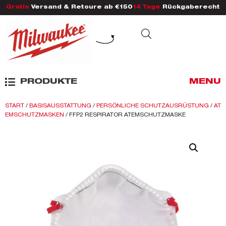
Gratis
Versand & Retoure ab €150
14 Tage
Rückgaberecht
PRODUKTE
MENU
START
/
BASISAUSSTATTUNG
/
PERSÖNLICHE SCHUTZAUSRÜSTUNG
/
AT
EMSCHUTZMASKEN
/ FFP2 RESPIRATOR ATEMSCHUTZMASKE