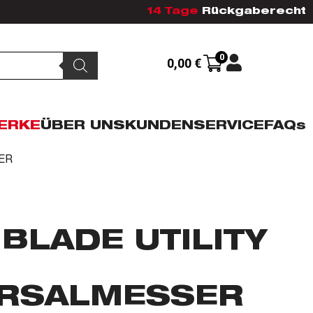
14 Tage
Rückgaberecht
0
0,00
€
ERKE
ÜBER UNS
KUNDENSERVICE
FAQs
ER
 BLADE UTILITY
ERSALMESSER