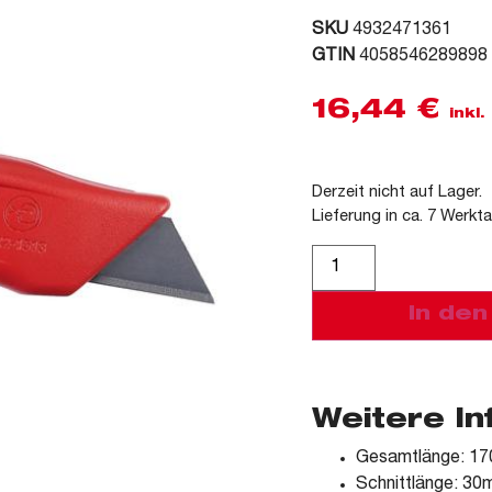
SKU
4932471361
GTIN
4058546289898
16,44
€
inkl
Derzeit nicht auf Lager.
Lieferung in ca. 7 Werkt
Alternative:
In de
Weitere I
Gesamtlänge: 1
Schnittlänge: 3