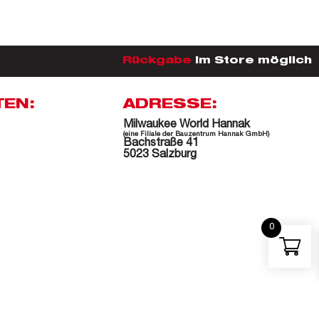
Rückgabe
im Store möglich
TEN:
ADRESSE:
Milwaukee World Hannak
(eine Filiale der Bauzentrum Hannak GmbH)
Bachstraße 41
5023 Salzburg
0