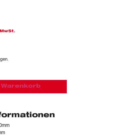
. MwSt.
agen.
n Warenkorb
nformationen
70mm
0mm