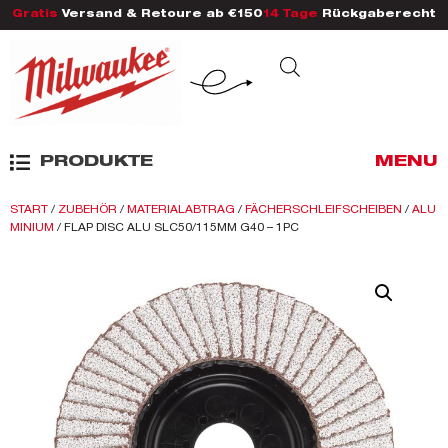
Gratis
Versand & Retoure ab €150
14 Tage
Rückgaberecht
PRODUKTE
MENU
START
/
ZUBEHÖR
/
MATERIALABTRAG
/
FÄCHERSCHLEIFSCHEIBEN
/
ALU
MINIUM
/ FLAP DISC ALU SLC50/115MM G40 – 1PC