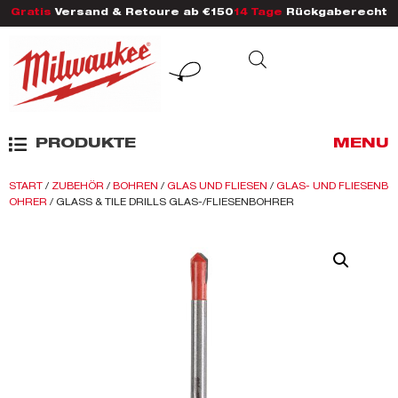
Gratis
Versand & Retoure ab €150
14 Tage
Rückgaberecht
PRODUKTE
MENU
START
/
ZUBEHÖR
/
BOHREN
/
GLAS UND FLIESEN
/
GLAS- UND FLIESENB
OHRER
/ GLASS & TILE DRILLS GLAS-/FLIESENBOHRER