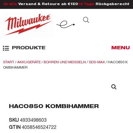
Gratis
Versand & Retoure ab €150
14 Tage
Rückgaberecht
PRODUKTE
MENU
START
/
AKKUGERÄTE
/
BOHREN UND MEISSELN
/
SDS-MAX
/ HACO850 K
OMBIHAMMER
HACO850 KOMBIHAMMER
SKU
4933498603
GTIN
4058546524722