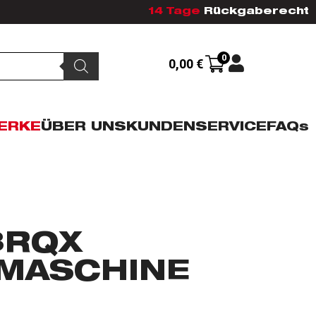
14 Tage
Rückgaberecht
0
0,00
€
ERKE
ÜBER UNS
KUNDENSERVICE
FAQs
3RQX
MASCHINE