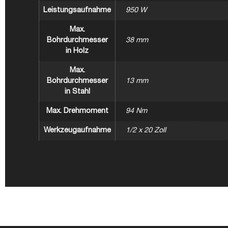
Leistungsaufnahme
950 W
Max.
Bohrdurchmesser
38 mm
in Holz
Max.
Bohrdurchmesser
13 mm
in Stahl
Max. Drehmoment
94 Nm
Werkzeugaufnahme
1/2 x 20 Zoll