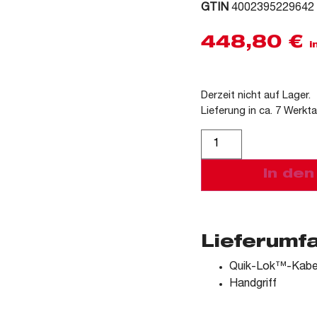
GTIN
4002395229642
448,80
€
i
Derzeit nicht auf Lager.
Lieferung in ca. 7 Werkt
Alternative:
In de
Lieferumf
Quik-Lok™-Kabe
Handgriff