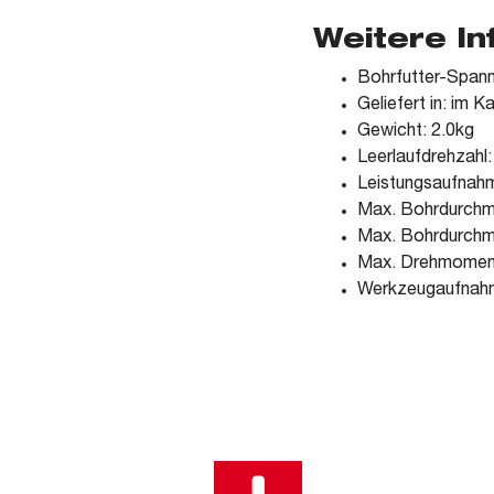
Weitere I
Bohrfutter-Span
Geliefert in: im K
Gewicht: 2.0kg
Leerlaufdrehzahl:
Leistungsaufnah
Max. Bohrdurchm
Max. Bohrdurchm
Max. Drehmomen
Werkzeugaufnahm