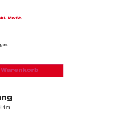
nkl. MwSt.
agen.
n Warenkorb
ang
l 4 m