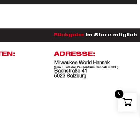
Rückgabe
im Store möglich
TEN:
ADRESSE:
Milwaukee World Hannak
(eine Filiale der Bauzentrum Hannak GmbH)
Bachstraße 41
5023 Salzburg
0