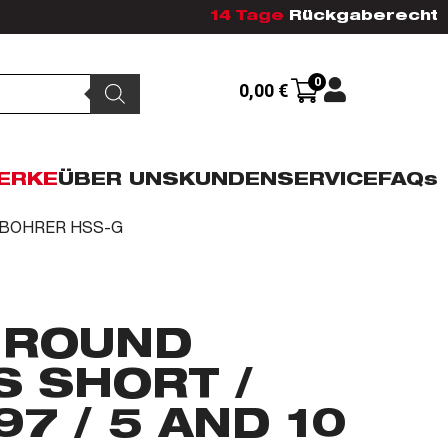
14 Tage
Rückgaberecht
0
0,00
€
ERKE
ÜBER UNS
KUNDENSERVICE
FAQs
LLBOHRER HSS-G
GROUND
S SHORT /
97 / 5 AND 10