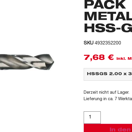
PACK
META
HSS-
SKU
4932352200
7,68
€
inkl. 
Derzeit nicht auf Lager.
Lieferung in ca. 7 Werkt
Alternative:
In de