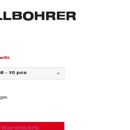
LLBOHRER
G
MwSt.
agen.
n Warenkorb