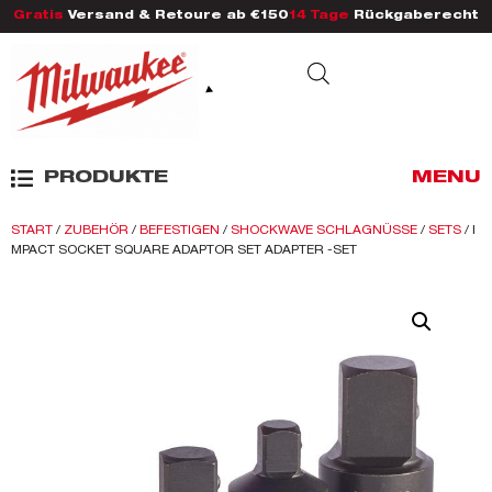
Gratis
Versand & Retoure ab €150
14 Tage
Rückgaberecht
PRODUKTE
MENU
START
/
ZUBEHÖR
/
BEFESTIGEN
/
SHOCKWAVE SCHLAGNÜSSE
/
SETS
/ I
MPACT SOCKET SQUARE ADAPTOR SET ADAPTER -SET