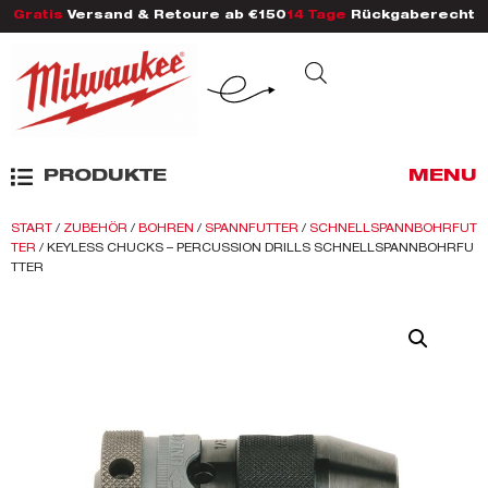
Gratis
Versand & Retoure ab €150
14 Tage
Rückgaberecht
PRODUKTE
MENU
START
/
ZUBEHÖR
/
BOHREN
/
SPANNFUTTER
/
SCHNELLSPANNBOHRFUT
TER
/ KEYLESS CHUCKS – PERCUSSION DRILLS SCHNELLSPANNBOHRFU
TTER