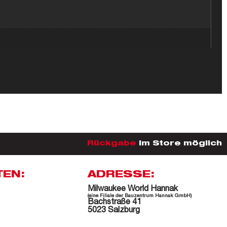
Rückgabe
im Store möglich
TEN:
ADRESSE:
Milwaukee World Hannak
(eine Filiale der Bauzentrum Hannak GmbH)
Bachstraße 41
5023 Salzburg