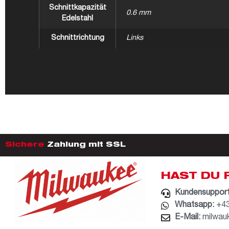
Schnittkapazität
0.6 mm
Edelstahl
Schnittrichtung
Links
Sichere
Zahlung mit SSL
HAST DU 
Kundensupport
Whatsapp:
+43
E-Mail:
milwau