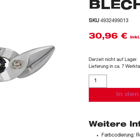
BLEC
SKU
4932499013
30,96
€
ink
Derzeit nicht auf Lager.
Lieferung in ca. 7 Werkt
Alternative:
In de
Weitere I
Farbcodierung: R