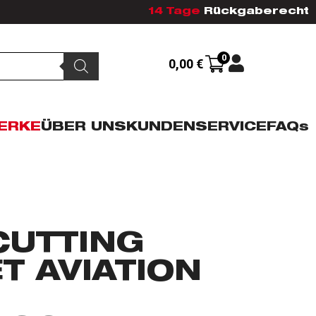
14 Tage
Rückgaberecht
0
0,00
€
ERKE
ÜBER UNS
KUNDENSERVICE
FAQs
CUTTING
T AVIATION