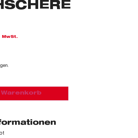
HSCHERE
l. MwSt.
agen.
n Warenkorb
nformationen
ot