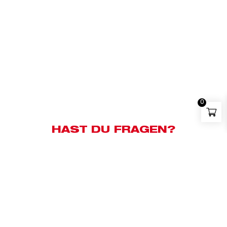
0
HAST DU FRAGEN?
Kundensupport:
+43 676 83658500
Whatsapp:
+43 676 83658500
E-Mail:
milwaukee@bauzentrum.at