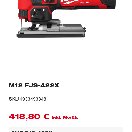
M12 FJS-422X
SKU
4933493348
418,80
€
inkl. MwSt.