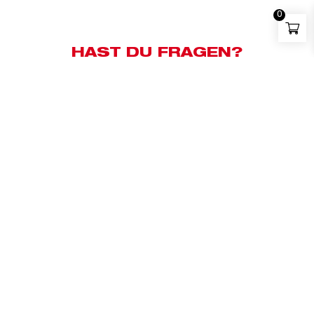
0
HAST DU FRAGEN?
Kundensupport:
+43 676 83658500
Whatsapp:
+43 676 83658500
E-Mail:
milwaukee@bauzentrum.at