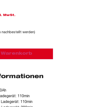
l. MwSt.
n nachbestellt werden)
n Warenkorb
nformationen
.0Ah
adegerät: 110min
 Ladegerät: 110min