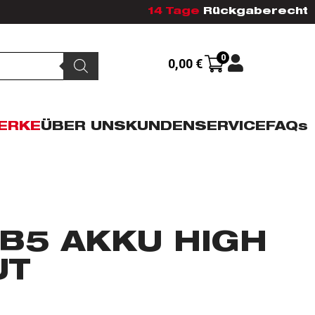
14 Tage
Rückgaberecht
0
0,00
€
ERKE
ÜBER UNS
KUNDENSERVICE
FAQs
B5 AKKU HIGH
UT