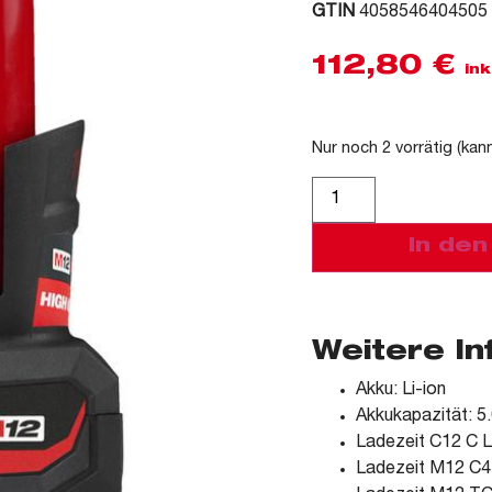
GTIN
4058546404505
112,80
€
ink
Nur noch 2 vorrätig (kan
Alternative:
In de
Weitere I
Akku: Li-ion
Akkukapazität: 5
Ladezeit C12 C L
Ladezeit M12 C4