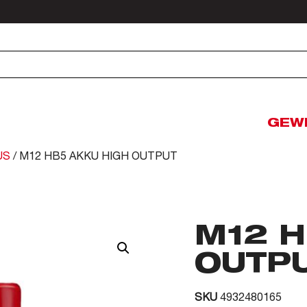
GEW
US
/ M12 HB5 AKKU HIGH OUTPUT
M12 H
OUTP
SKU
4932480165