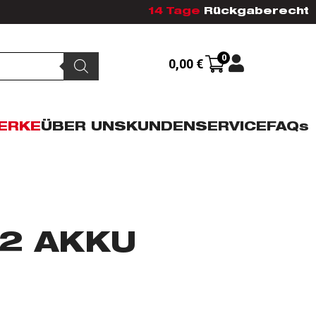
14 Tage
Rückgaberecht
0
0,00
€
ERKE
ÜBER UNS
KUNDENSERVICE
FAQs
2 AKKU