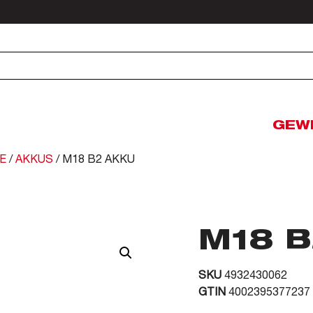
GEW
E
/
AKKUS
/ M18 B2 AKKU
M18 B
SKU
4932430062
GTIN
4002395377237