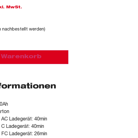
kl. MwSt.
n nachbestellt werden)
n Warenkorb
nformationen
.0Ah
arton
 AC Ladegerät: 40min
 C Ladegerät: 40min
 FC Ladegerät: 26min