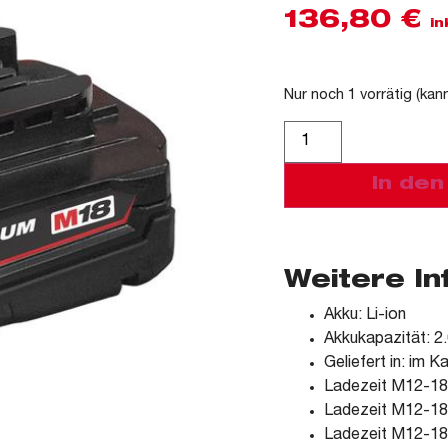
136,80
€
in
Nur noch 1 vorrätig (kan
Alternative:
In de
Weitere I
Akku: Li-ion
Akkukapazität: 2
Geliefert in: im K
Ladezeit M12-18
Ladezeit M12-18
Ladezeit M12-18