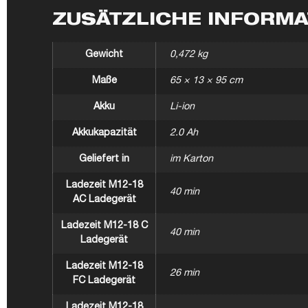
ZUSÄTZLICHE INFORM
Gewicht
0,472 kg
Maße
65 × 13 × 95 cm
Akku
Li-ion
Akkukapazität
2.0 Ah
Geliefert in
im Karton
Ladezeit M12-18
40 min
AC Ladegerät
Ladezeit M12-18 C
40 min
Ladegerät
Ladezeit M12-18
26 min
FC Ladegerät
Ladezeit M12-18