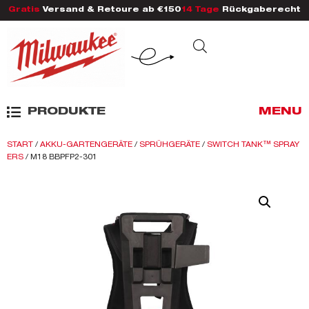
Gratis
Versand & Retoure ab €150
14 Tage
Rückgaberecht
PRODUKTE
MENU
START
/
AKKU-GARTENGERÄTE
/
SPRÜHGERÄTE
/
SWITCH TANK™ SPRAY
ERS
/ M18 BBPFP2-301