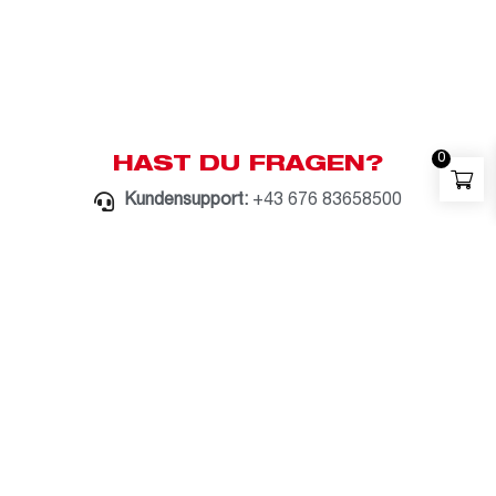
0
HAST DU FRAGEN?
Kundensupport:
+43 676 83658500
Whatsapp:
+43 676 83658500
E-Mail:
milwaukee@bauzentrum.at