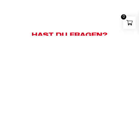
0
HAST DU FRAGEN?
Kundensupport:
+43 676 83658500
Whatsapp:
+43 676 83658500
E-Mail:
milwaukee@bauzentrum.at