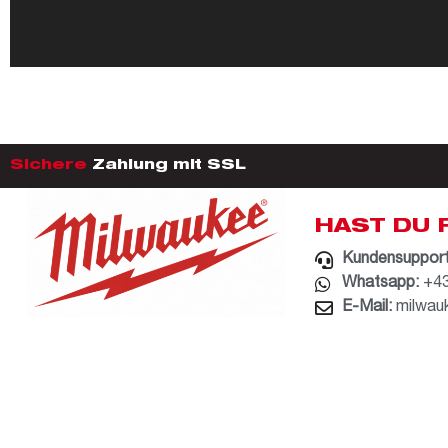
Sichere
Zahlung mit SSL
HAST DU 
Kundensupport
Whatsapp:
+43
E-Mail:
milwau