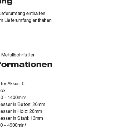
ang
ieferumfang enthalten
m Lieferumfang enthalten
etallbohrfutter
nformationen
rter Akkus: 0
Box
 0 - 1400min¹
esser in Beton: 26mm
esser in Holz: 26mm
esser in Stahl: 13mm
 0 - 4900min¹