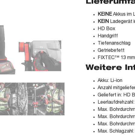
Lieferumf
KEINE
Akkus im L
KEIN
Ladegerät i
HD Box
Handgriff
Tiefenanschlag
Getriebefett
FIXTEC™ 13 mm M
Weitere I
Akku: Li-ion
Anzahl mitgeliefe
Geliefert in: HD 
Leerlaufdrehzahl:
Max. Bohrdurchm
Max. Bohrdurchm
Max. Bohrdurchm
Max. Schlagzahl: