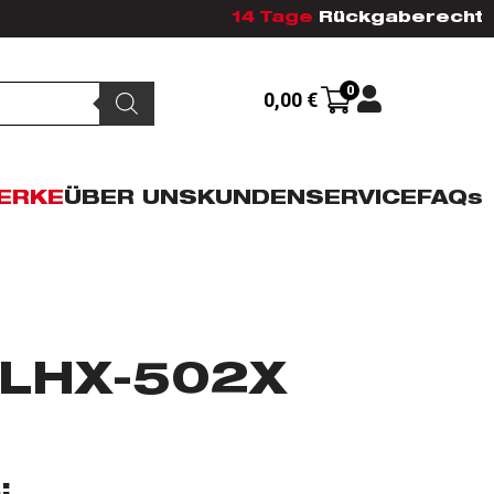
14 Tage
Rückgaberecht
0
0,00
€
ERKE
ÜBER UNS
KUNDENSERVICE
FAQs
LHX-502X
: