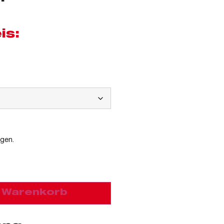
is:
agen.
n Warenkorb