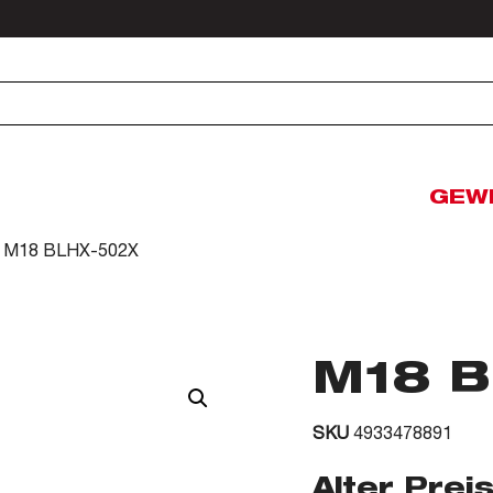
GEW
 M18 BLHX-502X
M18 B
SKU
4933478891
Alter Preis