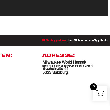
Rückgabe
im Store möglich
TEN:
ADRESSE:
Milwaukee World Hannak
(eine Filiale der Bauzentrum Hannak GmbH)
Bachstraße 41
5023 Salzburg
0