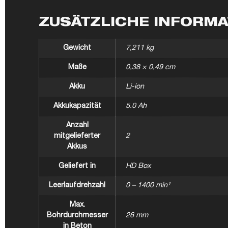
ZUSÄTZLICHE INFORM
Gewicht
7,211 kg
Maße
0,38 × 0,49 cm
Akku
Li-ion
Akkukapazität
5.0 Ah
Anzahl
mitgelieferter
2
Akkus
Geliefert in
HD Box
Leerlaufdrehzahl
0 – 1400 min¹
Max.
Bohrdurchmesser
26 mm
in Beton