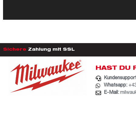
Sichere
Zahlung mit SSL
HAST DU 
Kundensupport
Whatsapp:
+43
E-Mail:
milwau