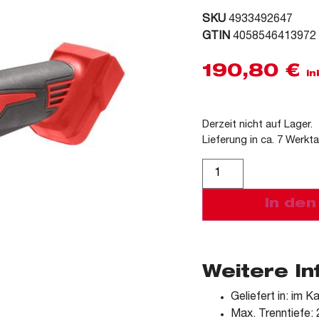
SKU
4933492647
GTIN
4058546413972
190,80
€
in
Derzeit nicht auf Lager.
Lieferung in ca. 7 Werkt
Alternative:
In de
Weitere I
Geliefert in: im K
Max. Trenntiefe