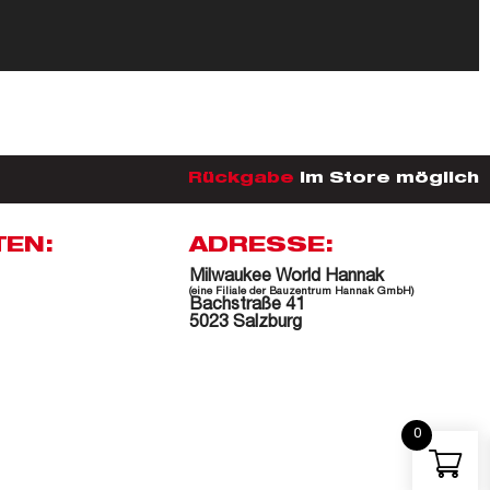
Rückgabe
im Store möglich
TEN:
ADRESSE:
Milwaukee World Hannak
(eine Filiale der Bauzentrum Hannak GmbH)
Bachstraße 41
5023 Salzburg
0