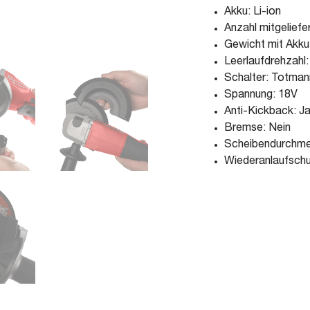
Akku: Li-ion
Anzahl mitgeliefe
Gewicht mit Akku
Leerlaufdrehzahl
Schalter: Totman
Spannung: 18V
Anti-Kickback: J
Bremse: Nein
Scheibendurchm
Wiederanlaufschu