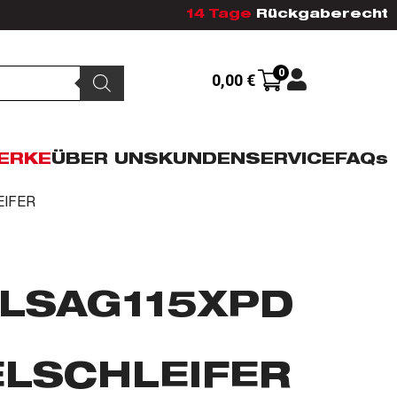
14 Tage
Rückgaberecht
0
0,00
€
ERKE
ÜBER UNS
KUNDENSERVICE
FAQs
EIFER
BLSAG115XPD
ELSCHLEIFER