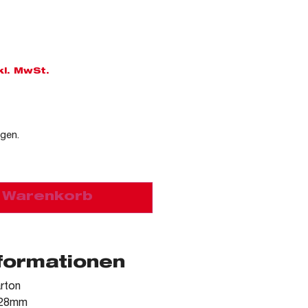
kl. MwSt.
agen.
n Warenkorb
nformationen
arton
: 28mm