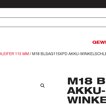
GEW
LEIFER 115 MM
/ M18 BLSAG115XPD AKKU-WINKELSCHL
M18 
AKKU-
WINK