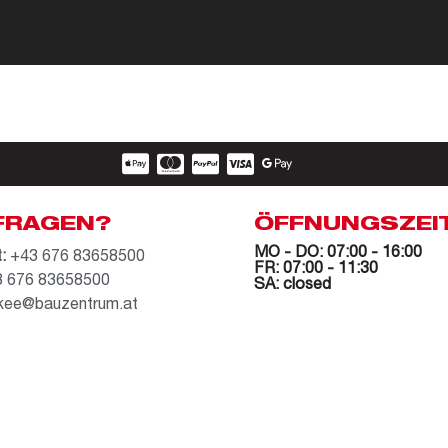
FRAGEN?
ÖFFNUNGSZEI
MO - DO: 07:00 - 16:00
:
+43 676 83658500
FR: 07:00 - 11:30
 676 83658500
SA: closed
kee@bauzentrum.at