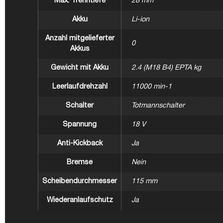
Max. Trenntiefe
28 mm
Akku
Li-ion
Anzahl mitgelieferter
0
Akkus
Gewicht mit Akku
2.4 (M18 B4) EPTA kg
Leerlaufdrehzahl
11000 min-1
Schalter
Totmannschalter
Spannung
18 V
Anti-Kickback
Ja
Bremse
Nein
Scheibendurchmesser
115 mm
Wiederanlaufschutz
Ja