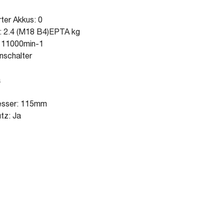
rter Akkus: 0
: 2.4 (M18 B4)EPTA kg
: 11000min-1
nschalter
a
esser: 115mm
tz: Ja