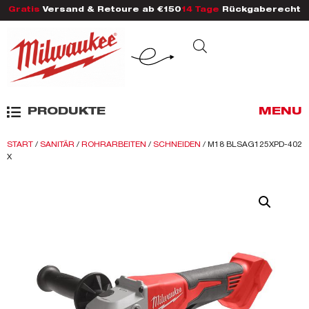
Gratis
Versand & Retoure ab €150
14 Tage
Rückgaberecht
PRODUKTE
MENU
START
/
SANITÄR
/
ROHRARBEITEN
/
SCHNEIDEN
/ M18 BLSAG125XPD-402
X